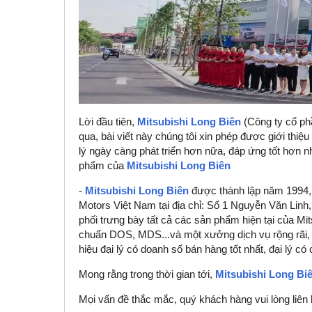
Lời đầu tiên,
Mitsubishi Long Biên
(Công ty cổ phầ
qua, bài viết này chúng tôi xin phép được giới thi
lý ngày càng phát triển hơn nữa, đáp ứng tốt hơn
phẩm của
Mitsubishi Long Biên
-
Mitsubishi Long Biên
được thành lập năm 1994, l
Motors Việt Nam tại địa chỉ: Số 1 Nguyễn Văn Linh
phối trưng bày tất cả các sản phẩm hiện tại của Mi
chuẩn DOS, MDS...và một xưởng dịch vụ rộng rãi, hiệ
hiệu đại lý có doanh số bán hàng tốt nhất, đại lý có
Mong rằng trong thời gian tới,
Mitsubishi Long Bi
Mọi vấn đề thắc mắc, quý khách hàng vui lòng liên 