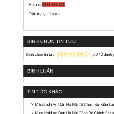
Hotline:
0972.995.221
Trân trọng cảm ơn!
BÌNH CHỌN TIN TỨC
Bình chọn tin tức:
(
5.0
/
2
đánh g
BÌNH LUẬN
TIN TỨC KHÁC
Mitsubishi An Dân Hà Nội Tổ Chức Sự Kiện Lái
Mitsubishi An Dân Hà Nội Công Bố Chính Sác