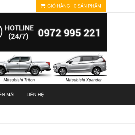
GIỎ HÀNG
:
0
SẢN PHẨM
ẾN MÃI
LIÊN HỆ