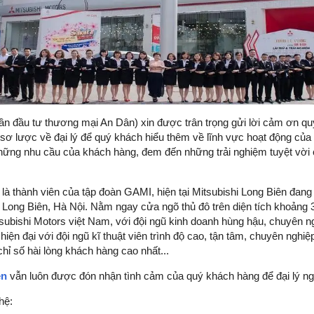
n đầu tư thương mại An Dân) xin được trân trọng gửi lời cảm ơn quý 
ệu sơ lược về đại lý để quý khách hiểu thêm về lĩnh vực hoạt động của
 những nhu cầu của khách hàng, đem đến những trải nghiệm tuyệt vờ
à thành viên của tập đoàn GAMI, hiện tại Mitsubishi Long Biên đang
, Long Biên, Hà Nội. Nằm ngay cửa ngõ thủ đô trên diện tích khoảng
tsubishi Motors việt Nam, với đội ngũ kinh doanh hùng hậu, chuyên ng
n đại với đội ngũ kĩ thuật viên trình độ cao, tận tâm, chuyên nghiệp.
 chỉ số hài lòng khách hàng cao nhất...
ên
vẫn luôn được đón nhận tình cảm của quý khách hàng để đại lý ng
hệ: