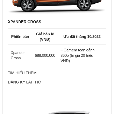
XPANDER CROSS
Giá bán lẻ
Phiên bản
Ưu đãi tháng 10/2022
(VNĐ)
– Camera toàn cảnh
Xpander
688.000.000
360
o
(trị giá 20 triệu
Cross
VNĐ)
TÌM HIỂU THÊM
ĐĂNG KÝ LÁI THỬ