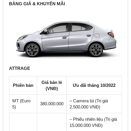
BẢNG GIÁ & KHUYẾN MÃI
ATTRAGE
Giá bán lẻ
Phiên bản
Ưu đãi tháng 10/2022
(VNĐ)
MT (Euro
– Camera lùi (Trị giá
380.000.000
5)
2.500.000 VNĐ)
– Phiếu nhiên liệu (Trị giá
15.000.000 VNĐ)