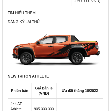
2.500.000 VNĐ)
TÌM HIỂU THÊM
ĐĂNG KÝ LÁI THỬ
NEW TRITON ATHLETE
Giá bán lẻ
Phiên bản
Ưu đãi tháng 10/2022
(VNĐ)
4×4 AT
Athlete
905.000.000