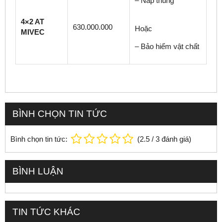
– Nắp thùng
4×2 AT
630.000.000
Hoặc
MIVEC
– Bảo hiểm vật chất
BÌNH CHỌN TIN TỨC
Bình chọn tin tức:
(
2.5
/
3
đánh giá)
BÌNH LUẬN
TIN TỨC KHÁC