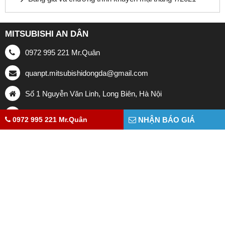
MITSUBISHI AN DÂN
0972 995 221 Mr.Quân
quanpt.mitsubishidongda@gmail.com
Số 1 Nguyễn Văn Linh, Long Biên, Hà Nội
www.mitsubishilongbien5s.com
0972 995 221 Mr.Quân
NHẬN BÁO GIÁ
HỖ TRỢ KHÁCH HÀNG
DÒNG XE MITSUBISHI
Bảng giá xe Mitsubishi 2023
Mitsubishi Attrage
Khuyến mãi
Mitsubishi Outlander
Đăng ký lái thử
Mitsubishi Pajero Sport
Mitsubishi Triton
Mitsubishi Xpander